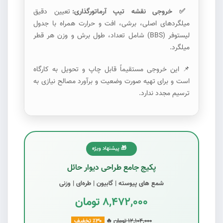
✅ خروجی نقشه تیپ آرماتورگذاری:
تعیین دقیق
میلگردهای اصلی، برشی، افت و حرارت همراه با جدول
لیستوفر (BBS) شامل تعداد، طول برش و وزن هر قطر
میلگرد.
📌 این خروجی مستقیماً قابل چاپ و تحویل به کارگاه
است و برای تهیه صورت وضعیت و برآورد مصالح نیازی به
ترسیم مجدد ندارد.
🎁 پیشنهاد ویژه
#6
پکیج جامع طراحی دیوار حائل
شمع های پیوسته | گابیون | طره‌ای | وزنی
۸,۴۷۲,۰۰۰ تومان
۱۲,۱۰۴,۰۰۰ تومان
🔥
۳۰٪ تخفیف