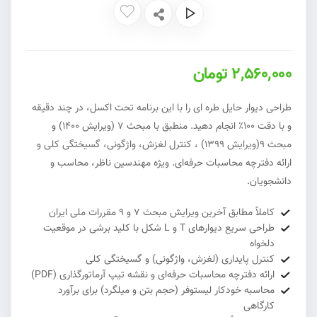
2,560,000 تومان
طراحی دیوار حایل طره ای را با این برنامه تحت اکسل، در چند دقیقه
و با دقت ۱۰۰٪ انجام دهید. منطبق با مبحث ۷ (ویرایش ۱۴۰۰) و
مبحث ۹(ویرایش ۱399) ، کنترل لغزش، واژگونی، گسیختگی کلی و
ارائه دفترچه محاسبات حرفه‌ای. ویژه مهندسین ناظر، محاسب و
دانشجویان.
کاملاً مطابق آخرین ویرایش مبحث ۷ و ۹ مقررات ملی ایران
طراحی سریع دیوارهای T و L شکل با کلید برشی در موقعیت
دلخواه
کنترل پایداری (لغزش، واژگونی) و گسیختگی کلی
ارائه دفترچه محاسبات حرفه‌ای و نقشه تیپ آرماتورگذاری (PDF)
محاسبه خودکار لیستوفر (حجم بتن و میلگرد) برای برآورد
کارگاهی