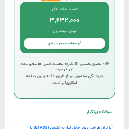
تخفیف شگفت‌انگیز
۳,۶۳۲,۰۰۰
تومان صرفه‌جویی
🛒 مشاهده و خرید پکیج
📦 ۴ محصول تخصصی | 🧾 دفترچه محاسبات فارسی | 📖 مطابق مبحث
۷ و ۹ و ۲۸۰۰
خرید تکی محصول نیز از طریق دکمه پایین صفحه
امکان‌پذیر است
سوالات پرتکرار
#7
آیا برای طراحی دیوار حایل نیاز به ایتبس (ETABS) یا