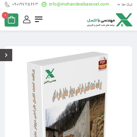
09019725663
info@mohandesibaexcel.com
لینک ها
0