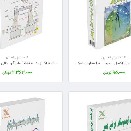
نقشه برداری راهسازی
نقشه برداری راهسازی
تبدیل دقیق زاویه در اکسل – درجه به اعشار و بلعکس (فایل آماده + آموزش عملی)
2,363,000
95,000
تومان
تومان