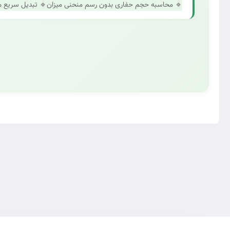
🔹 محاسبه حجم حفاری بدون رسم منحنی میزان
🔹 تبدیل سریع م