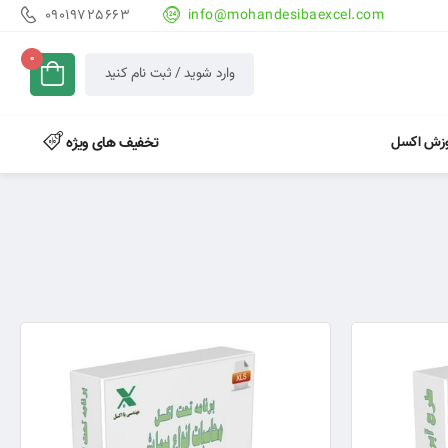
09019725663
info@mohandesibaexcel.com
0
وارد شوید / ثبت نام کنید
وزش اکسل
تخفیف های ویژه