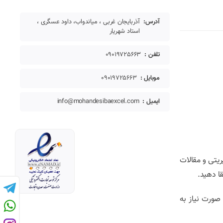
آدرس:
آذربایجان غربی ، میاندواب، داود عسگری ،
استاد شهریار
تلفن :
09019725663
موبایل :
09019725663
ایمیل :
info@mohandesibaexcel.com
رهای تخصصی، کتاب‌های حرفه‌آموزی VBA، داشبوردهای مدیریتی و مقالات
ا دهید.
صورت نیاز به