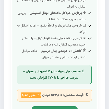
عرضی تونل
– بدون نیاز به منحنی میزان و کاملاً قابل
انتقال به اتوکد
⚙️
پردازش خودکار داده‌های توتال استیشن
– ورودی
ساده و سریع مختصات نقاط
📐
خروجی مقیاس‌دار و کاملاً دقیق
– آماده انتقال به
اتوکد
📊
ترسیم مقاطع برای همه انواع تونل
– راه، مترو،
ریلی، معدنی، انتقال آب و فاضلاب
⏱️
کاهش ۷۰ درصدی زمان ترسیم
– حذف مراحل
اضافی ایجاد سطح و منحنی میزان
📄
مناسب برای مهندسان نقشه‌بردار و عمران –
سرعت طراحی را تا ۷۰٪ افزایش دهید
💰 قیمت محصول: ۵۶۳,۰۰۰ تومان
3۰ امتیاز هدیه