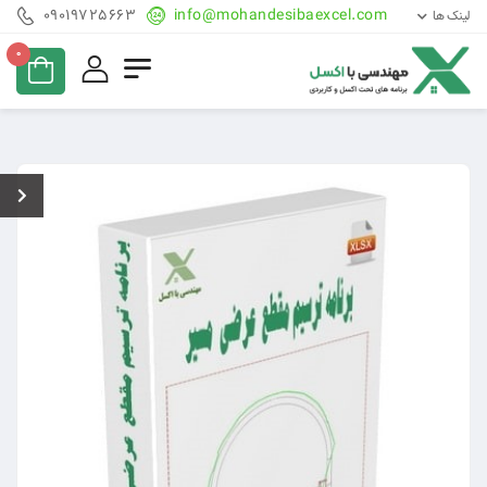
09019725663
info@mohandesibaexcel.com
لینک ها
0