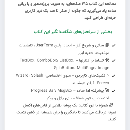
مطالعه این کتاب ۲۱۵ صفحه‌ای، به صورت پروژه‌محور و با زبانی
ساده یاد می‌گیرید که چگونه از صفر تا صد یک فرم کاربری
حرفه‌ای طراحی کنید
.
بخشی از سرفصل‌های شگفت‌انگیز این کتاب
#2
📘 مبانی و شروع کار
– ایجاد اولین UserForm، تنظیمات
موقعیت، جعبه ابزار
🛠️ تسلط بر کنترلها
– TextBox، ComboBox، ListBox،
SpinButton، MultiPage، Image
⚡ تکنیک‌های کاربردی
– منوی اختصاصی، Wizard، Splash
Screen، فیلتر هوشمند
🚀 پیشرفته اما ساده
– Progress Bar، MsgBox
اختصاصی، فرم شفاف، بازی پازل و پوکر
🎁
همراه با این کتاب:
یک پوشه طلایی از فایل‌های اکسل
#5
نمونه دریافت می‌کنید تا یادگیری را برای همیشه در ذهن تثبیت
کنید.