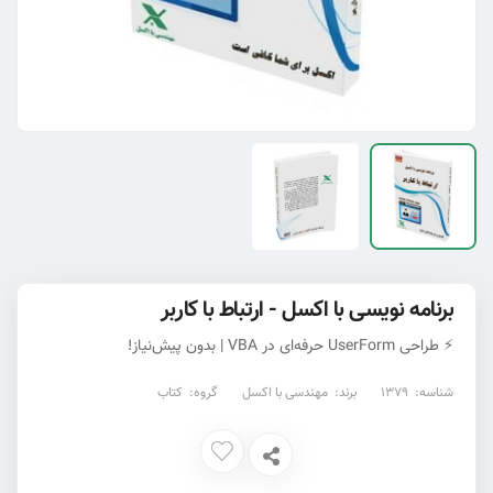
برنامه نویسی با اکسل - ارتباط با کاربر
⚡ طراحی UserForm حرفه‌ای در VBA | بدون پیش‌نیاز!
شناسه:
1379
برند:
مهندسی با اکسل
گروه:
کتاب