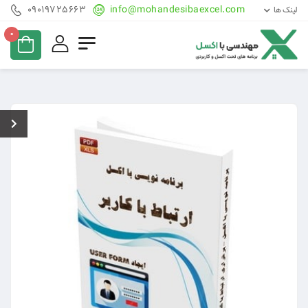
09019725663
info@mohandesibaexcel.com
لینک ها
0