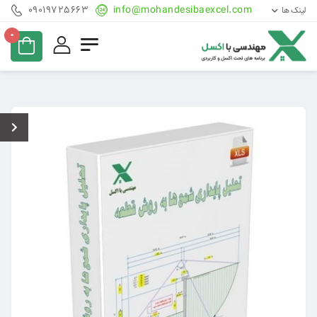
09019725663
info@mohandesibaexcel.com
لینک ها
0