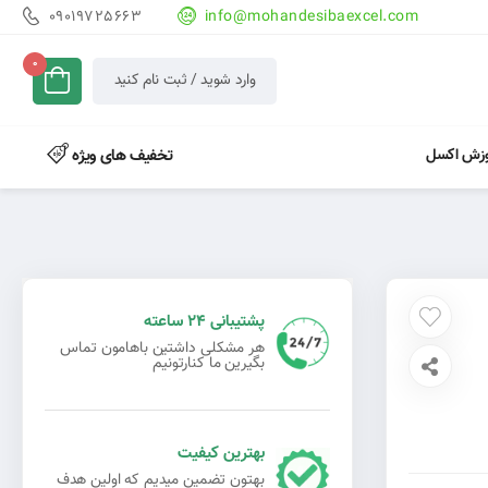
09019725663
info@mohandesibaexcel.com
0
وارد شوید / ثبت نام کنید
وزش اکسل
تخفیف های ویژه
پشتیبانی 24 ساعته
هر مشکلی داشتین باهامون تماس
بگیرین ما کنارتونیم
بهترین کیفیت
بهتون تضمین میدیم که اولین هدف