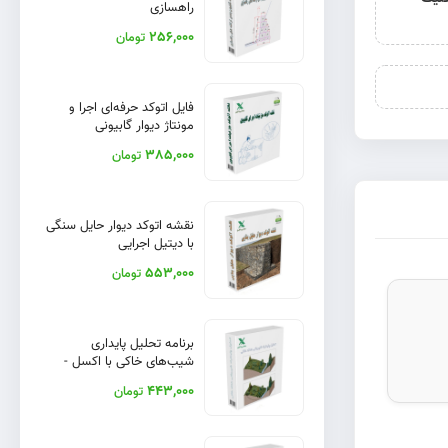
راهسازی
256,000
تومان
فایل اتوکد حرفه‌ای اجرا و
مونتاژ دیوار گابیونی
385,000
تومان
نقشه اتوکد دیوار حایل سنگی
با دیتیل اجرایی
553,000
تومان
برنامه تحلیل پایداری
شیب‌های خاکی با اکسل -
ابزاری حرفه‌ای برای مهندسان
443,000
تومان
عمران و ژئوتکنیک