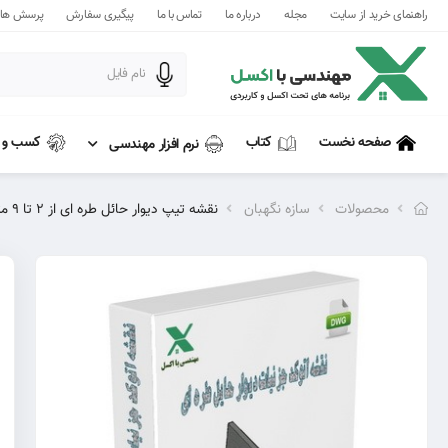
راهنمای خرید از سایت
مجله
درباره ما
تماس با ما
پیگیری سفارش
پرسش های
کتاب
کسب و ک
صفحه نخست
نرم افزار مهندسی
محصولات
سازه نگهبان
نقشه تیپ دیوار حائل طره ای از ۲ تا ۹ متر | فایل اتوکد قابل ویرایش