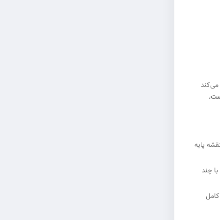
می‌کند
ست.
ئل ساده ۲ متری تا یک دیوار حائل بلند ۹ متری، یک نقشه پایه
با چند
کامل