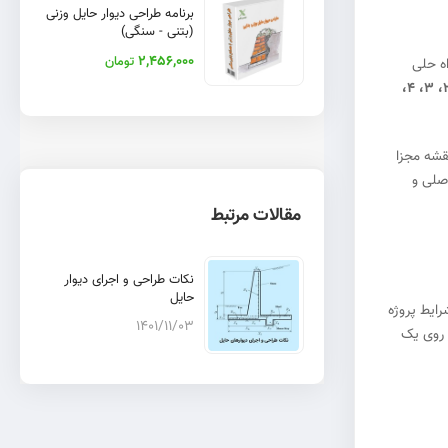
برنامه طراحی دیوار حایل وزنی
(بتنی - سنگی)
2,456,000
تومان
اه حلی
بازه ارتفاعی ۲، ۳، ۴،
تخصصین با تجربه تهیه شده، دیگر یک نقشه ساده نیست؛ یک پکیج کامل اجرایی است. شما با دانلود این فایل، به یکباره به ۸ نقشه مجزا
اصلی و
مقالات مرتبط
نکات طراحی و اجرای دیوار
حایل
رایط پروژه
1401/11/03
 روی یک