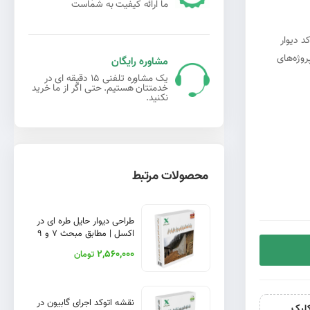
ما ارائه کیفیت به شماست
د دیوار
 برای پروژه‌های
مشاوره رایگان
یک مشاوره تلفنی 15 دقیقه ای در
خدمتتان هستیم. حتی اگر از ما خرید
نکنید.
محصولات مرتبط
طراحی دیوار حایل طره ای در
اکسل | مطابق مبحث ۷ و ۹
مقررات ملی + دفترچه
2,560,000
تومان
نقشه اتوکد اجرای گابیون در
لیک