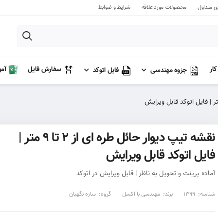
 متداول
محصولات مورد علاقه
شرایط و ضوابط
آم
سفارش فایل
ار
جزوه مهندسی
فایل اتوکد
نقشه تیپ دیوار حائل طره ای از ۲ تا ۹ متر |
فایل اتوکد قابل ویرایش
آماده پرینت و تحویل به ناظر | قابل ویرایش در اتوکد
شناسه:
1399
برند:
مهندسی با اکسل
گروه:
سازه نگهبان