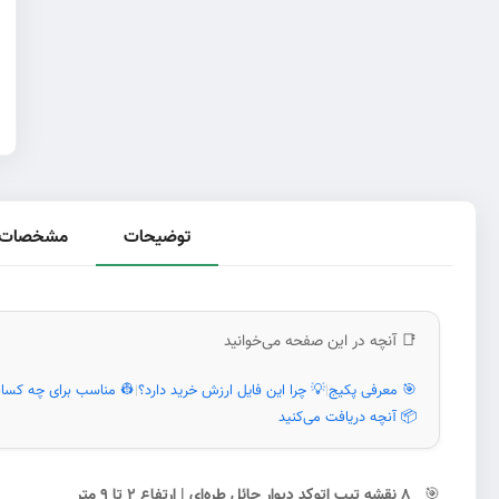
توضیحات
مشخصات 
📑 آنچه در این صفحه می‌خوانید
🎯 معرفی پکیج
💡 چرا این فایل ارزش خرید دارد؟
👷 مناسب برای چه کسا
|
|
📦 آنچه دریافت می‌کنید
🎯
۸ نقشه تیپ اتوکد دیوار حائل طره‌ای | ارتفاع ۲ تا ۹ متر
#1