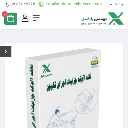
09019725663
info@mohandesibaexcel.com
لینک ها
0