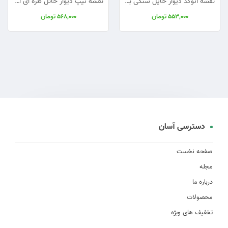
نقشه اتوکد دیوار حایل سنگی با دیتیل اجرایی
نقشه تیپ دیوار حائل طره ای از ۲ تا ۹ متر | فایل اتوکد قابل ویرایش
تومان
تومان
568,000
553,000
دسترسی آسان
صفحه نخست
مجله
درباره ما
محصولات
تخفیف های ویژه