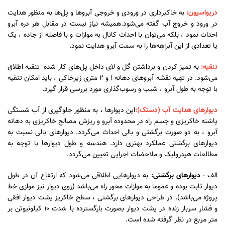
دریواسیون:
به خاکبرداری در ورودی و خروجی آبروها و پل‌ها به منظور هدایت
در ورود و خروج آب گفته می‌شود.همیشه نیاز نیست در مقابل هر دره آبرو
احداث نمود ، بلکه می‌توان با احداث کانال به موازات و با فاصله از جاده ، یک
یا تعدادی از این آبراهه‌ها را به سمت آبرو هدایت نمود.
تنقیه:
به تمیز کردن و برداشتن گل و لای داخل پل‌های کار شده تنقیه اطلاق
می‌شود. در تهیه نقشه‌ آبروهای دهانه 1 و 2 متری زیرخاکی ، باید امکان تنقیه
با توجه به طول آبرو ، شیب و رسوب‌گذاری مورد بررسی قرار گیرد.
دیوارهای هدایت آب (دستک):
این دیوارها ، به منظور جلوگیری از آب شستگی
پاشنه خاکریزی و جسم راه در محدوده آبرو و ریزش مصالح خاکریزی به دهانه
آبرو ، به دو صورت برگشتی و بالی احداث می‌گردد. دیوارهای بالی نسبت به
دیوارهای برگشتی عملکرد بهتری دارد. هندسه و طول دیوارها با توجه به
مطالعات هیدرولیک و ملاحضات اجرایی تعیین می‌گردد.
الف -
دیوارهای برگشتی:
به دیوارهایی اطلاقی می‌شود که ارتفاع آن در طول
دیوار ثابت بوده و عموما به موازات محور راه می‌باشد (روی دیوار نیز موازی خط
پروژه می‌باشد). در طراحی دیوارهای برگشتی ، سطح خاکریز پشت دیوار افقی
و فشار سربار زنده در پشت دیوار بصورت بارگسترده با شدت 10 کیلونیوتن بر
متر مربع در نظر گرفته شده است.