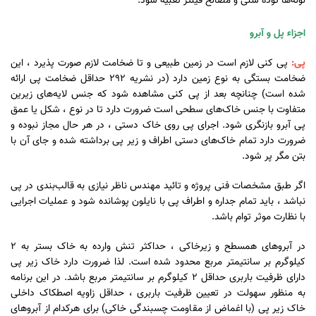
لوله‌ها توده شنی و مصالح فیلتر تعبیه شود.
اجزاء پل و آبرو
پی:
پی کنی لازم است در زمین طبیعی و تا ضخامت لازم صورت پذیرد ، این
ضخامت بستگی به نوع زمین دارد (در نشریه 292 حداقل ضخامت پی ارائه
شده است) چنانچه بعد از پی کنی مشاهده شود که جنس لایه‌های زیرین
متفاوت با جنس خاک‌های سطحی است ضرورت دارد تا در نوع ، شکل یا عمق
پی آبرو بازنگری شود. اجرای پی روی خاک دستی ، در هر حال مجاز نبوده و
ضرورت دارد تمام خاک‌های دستی اطراف و زیر پی برداشته شده و جای آن با
بتن مگر پر شود.
اگر طبق مشخصات فنی پروژه و تائید مهندس ناظر نیازی به قالب‌بندی در پی
نباشد ، باید تمام جداره و اطراف پی با نایلون پوشانده شود و عملیات اجرایی
با نظارت موثر توام باشد.
در آبروهای همسطح و زیرخاکی ، حداکثر تنش وارده به خاک بستر به 2
کیلوگرم بر سانتیمتر مربع محدود شده است. لذا ضرورت دارد خاک زیر پی
دارای ظرفیت باربری حداقل 2 کیلوگرم بر سانتیمتر مربع باشد. در این برنامه
به منظور سهولت در تعیین ظرفیت باربری ، حداقل زاویه اصطکاک داخلی
خاک زیر پی (با اغماض از مقاومت چسبندگی خاکی) برای هرکدام از آبروهای