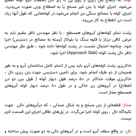
کوله:
به ارتفاع بتن ریزی از روی پی تا زیر دال (سقف) آبرو کوله اطلاق
می‌شود. اجرای کوله با بتن غیر مسلح یا به اصطلاح وزنی صورت می‌پذیرد.
اجرای کوله با مصالح سنگی نیز انجام می‌شود.در کوله‌هایی که طول آنها زیاد
است درز انقطاع به کار می‌رود.
پشت تمام کوله‌های آبروهای همسطح ، با نظر مهندس ناظر مقیم باید به
عرض کافی درناژ با قلوه سنگ یا بلوکاژ (بسته به مصالح در دسترس) اجرا
شود. چنانچه احتمال نشست در پشت کوله‌ها داده شود ، طبق نظر مهندس
ناظر دال پشت کوله (Approach Slab) اجرا شود.
خاکریزی پشت کوله‌های آبرو باید پس از اتمام کامل ساختمان آبرو و به طور
همزمان از دو طرف انجام شود. برای تامین دسترسی جهت بتن ریزی دال ،
خاکریزی موقت حداکثر در 50 درصد طول دیوار کوله ( طول بین دو درز
انقطاع) در آبروهای زیر خاکی و در طول 80 درصد دیوار کوله آبروهای
همسطح مجاز است.
شناژ:
قطعه‌ای از بتن مسلح و به شکل صندلی ، که درآبروهای دالی جهت
تکیه‌گاه دال ، روی کوله اجرا می‌گردد. در پل‌های طاقی اجرای این قسمت لازم
نیست.
دال:
در واقع سقف آبرو است و در آبروهای دالی به دو صورت پیش ساخته و