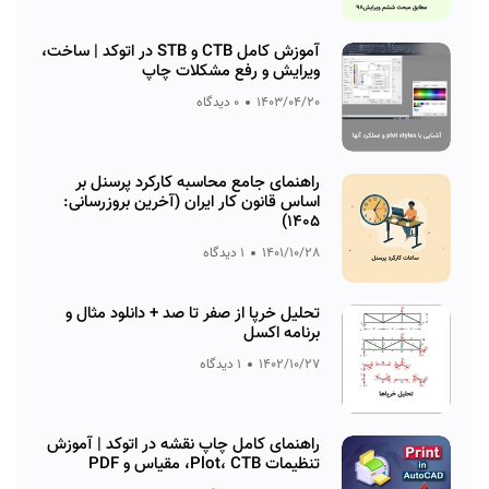
آموزش کامل CTB و STB در اتوکد | ساخت،
ویرایش و رفع مشکلات چاپ
1403/04/20
0 دیدگاه
راهنمای جامع محاسبه کارکرد پرسنل بر
اساس قانون کار ایران (آخرین بروزرسانی:
۱۴۰۵)
1401/10/28
1 دیدگاه
تحلیل خرپا از صفر تا صد + دانلود مثال و
برنامه اکسل
1402/10/27
1 دیدگاه
راهنمای کامل چاپ نقشه در اتوکد | آموزش
تنظیمات Plot، CTB، مقیاس و PDF