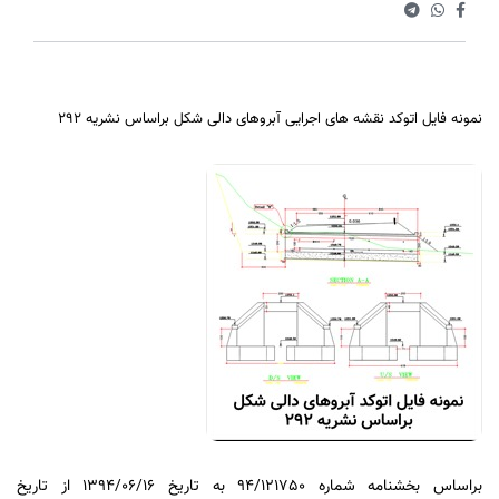
نمونه فایل اتوکد نقشه های اجرایی آبروهای دالی شکل براساس نشریه 292
براساس بخشنامه شماره 94/121750 به تاریخ 1394/06/16 از تاریخ