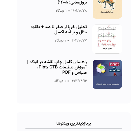
بروزرسانی: ۱۴۰۵)
1401/10/28
1 دیدگاه
تحلیل خرپا از صفر تا صد + دانلود
مثال و برنامه اکسل
1402/10/27
1 دیدگاه
راهنمای کامل چاپ نقشه در اتوکد |
آموزش تنظیمات Plot، CTB،
مقیاس و PDF
1403/04/16
0 دیدگاه
پربازدیدترین ویدئوها