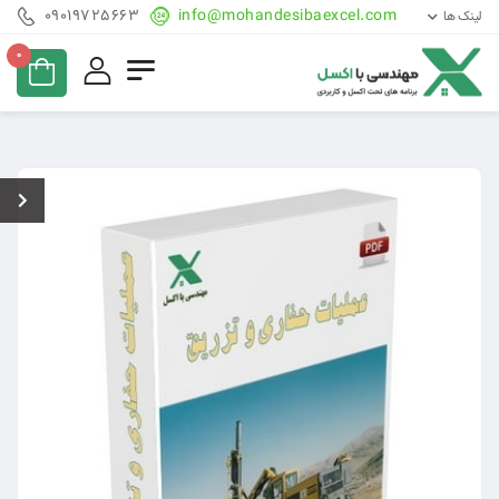
09019725663
info@mohandesibaexcel.com
لینک ها
0