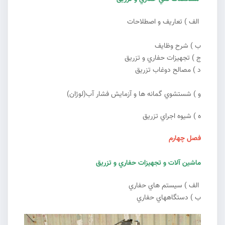
الف ) تعاريف و اصطلاحات
ب ) شرح وظايف
ج ) تجهيزات حفاري و تزريق
د ) مصالح دوغاب تزريق
و ) شستشوي گمانه ها و آزمايش فشار آب(لوژان)
ه ) شيوه اجراي تزريق
فصل چهارم
ماشين آلات و تجهيزات حفاري و تزريق
الف ) سيستم هاي حفاري
ب ) دستگاههاي حفاري