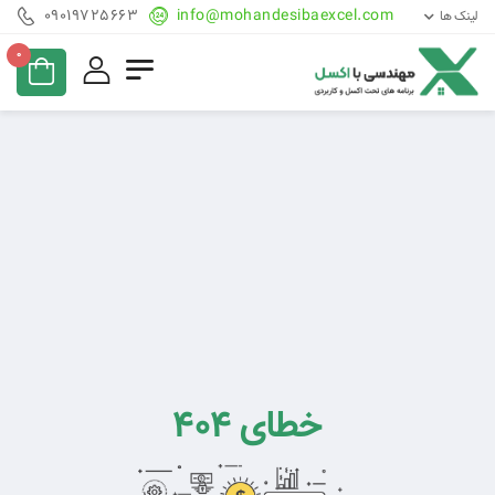
09019725663
info@mohandesibaexcel.com
لینک ها
0
خطای 404