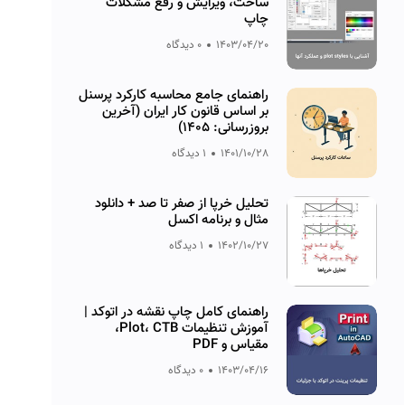
ساخت، ویرایش و رفع مشکلات
چاپ
1403/04/20
0 دیدگاه
راهنمای جامع محاسبه کارکرد پرسنل
بر اساس قانون کار ایران (آخرین
بروزرسانی: ۱۴۰۵)
1401/10/28
1 دیدگاه
تحلیل خرپا از صفر تا صد + دانلود
مثال و برنامه اکسل
1402/10/27
1 دیدگاه
راهنمای کامل چاپ نقشه در اتوکد |
آموزش تنظیمات Plot، CTB،
مقیاس و PDF
1403/04/16
0 دیدگاه