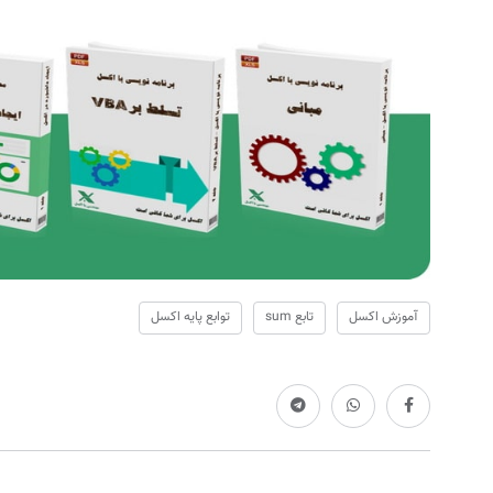
آموزش اکسل
تابع sum
توابع پایه اکسل