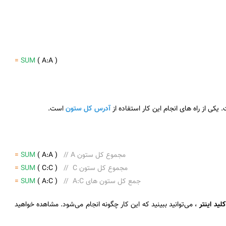
=
SUM
( A:A )
کی از راه های انجام این کار استفاده از
آدرس کل ستون
است.
// A مجموع کل ستون
( A:A )
SUM
=
// C مجموع کل ستون
( C:C )
SUM
=
// A:C جمع کل ستون های
( A:C )
SUM
=
کلید اینتر
، می‌توانید ببینید که این کار چگونه انجام می‌شود. مشاهده خواهید