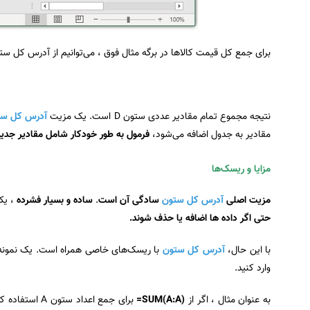
برای جمع کل قیمت کالا‌ها در برگه مثال فوق ، می‌توانیم از آدرس کل ستون D با تابع SUM به صورت زیر استفاده 
نتیجه مجموع تمام مقادیر عددی ستون D است. یک مزیت
آدرس کل ست
مقادیر به جدول اضافه می‌شود،
فرمول به طور خودکار شامل مقادیر جدی
مزایا و ریسک‌ها
مزیت اصلی
آدرس کل ستون
سادگی آن است
.
ساده و بسیار فشرده
، یک
حتی اگر داده ها اضافه یا حذف شوند.
با این حال،
آدرس کل ستون
با ریسک‌های خاصی همراه است. یک نمونه 
وارد کنید.
به عنوان مثال ، اگر از
SUM(A:A)=
برای جمع اعداد ستون A استفاده کنید،